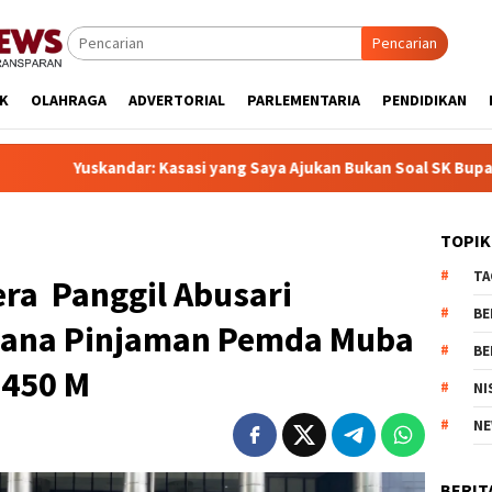
Pencarian
IK
OLAHRAGA
ADVERTORIAL
PARLEMENTARIA
PENDIDIKAN
sasi yang Saya Ajukan Bukan Soal SK Bupati, Tapi Kekhilafan Me
TOPIK
TA
ra Panggil Abusari
BE
Dana Pinjaman Pemda Muba
BE
 450 M
NI
NE
BERIT