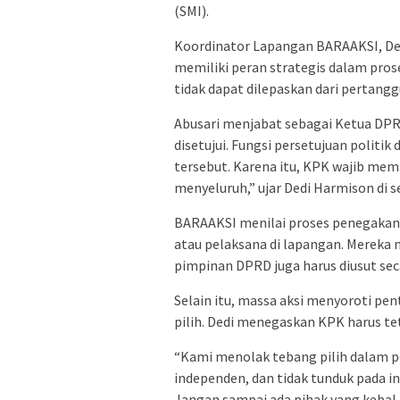
(SMI).
Koordinator Lapangan BARAAKSI, D
memiliki peran strategis dalam pros
tidak dapat dilepaskan dari pertan
Abusari menjabat sebagai Ketua DPR
disetujui. Fungsi persetujuan polit
tersebut. Karena itu, KPK wajib me
menyeluruh,” ujar Dedi Harmison di se
BARAAKSI menilai proses penegakan 
atau pelaksana di lapangan. Mereka
pimpinan DPRD juga harus diusut sec
Selain itu, massa aksi menyoroti pe
pilih. Dedi menegaskan KPK harus te
“Kami menolak tebang pilih dalam p
independen, dan tidak tunduk pada int
Jangan sampai ada pihak yang kebal