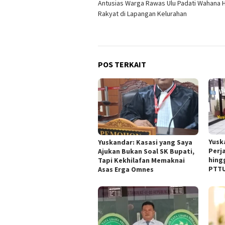
Antusias Warga Rawas Ulu Padati Wahana 
pos
Rakyat di Lapangan Kelurahan
POS TERKAIT
Yusk
Yuskandar: Kasasi yang Saya
Perj
Ajukan Bukan Soal SK Bupati,
hing
Tapi Kekhilafan Memaknai
PTTU
Asas Erga Omnes