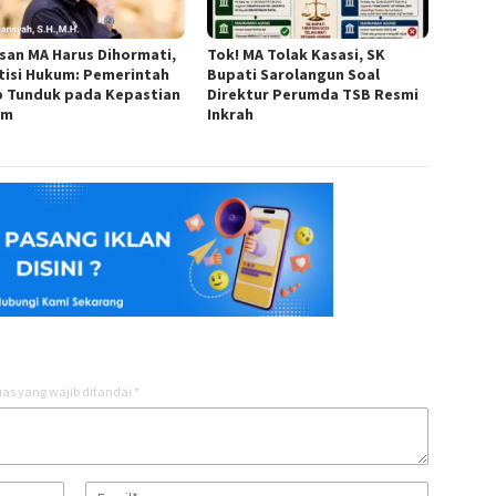
san MA Harus Dihormati,
Tok! MA Tolak Kasasi, SK
tisi Hukum: Pemerintah
Bupati Sarolangun Soal
b Tunduk pada Kepastian
Direktur Perumda TSB Resmi
um
Inkrah
as yang wajib ditandai
*