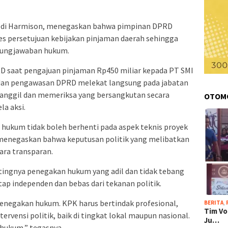
edi Harmison, menegaskan bahwa pimpinan DPRD
es persetujuan kebijakan pinjaman daerah sehingga
ggungjawaban hukum.
D saat pengajuan pinjaman Rp450 miliar kepada PT SMI
ik dan pengawasan DPRD melekat langsung pada jabatan
manggil dan memeriksa yang bersangkutan secara
OTOM
la aksi.
hukum tidak boleh berhenti pada aspek teknis proyek
 menegaskan bahwa keputusan politik yang melibatkan
ara transparan.
ntingnya penegakan hukum yang adil dan tidak tebang
tap independen dan bebas dari tekanan politik.
enegakan hukum. KPK harus bertindak profesional,
BERITA
,
Tim Vo
ervensi politik, baik di tingkat lokal maupun nasional.
Ju…
 hukum,” tegasnya.