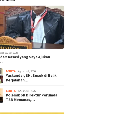
Agustus 9, 2026
dar: Kasasi yang Saya Ajukan
n…
BERITA
Agustus 9, 2026
Yuskandar, SH, Sosok di Balik
Perjalanan…
BERITA
Agustus 8, 2026
Polemik SK Direktur Perumda
TSB Memanas,…