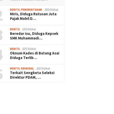
2
BERITA
,
PEMERINTAHAN
2555 Dilihat
Miris, Diduga Ratusan Juta
Pajak Mobil D…
3
BERITA
2372 Dilihat
Beredar isu, Diduga Kepsek
SMK Muhammadi…
4
BERITA
2271 Dilihat
Oknum Kades di Batang Asai
Diduga Terlib…
5
BERITA
,
KRIMINAL
2167 Dilihat
Terkait Sengketa Seleksi
Direktur PDAM, …