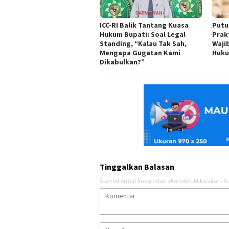
ICC-RI Balik Tantang Kuasa
Putu
Hukum Bupati: Soal Legal
Prak
Standing, “Kalau Tak Sah,
Waji
Mengapa Gugatan Kami
Huk
Dikabulkan?”
Tinggalkan Balasan
Alamat email Anda tidak akan dipublikasikan.
Ru