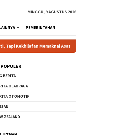
MINGGU, 9 AGUSTUS 2026
LAINNYA
PEMERINTAHAN
maknai Asas Erga Omnes
Yuskandar, SH, Sosok di Balik P
 POPULER
G BERITA
RITA OLAHRAGA
RITA OTOMOTIF
SSAN
W ZEALAND
A UTAMA