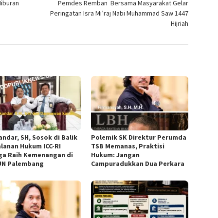
Hiburan
Pemdes Remban Bersama Masyarakat Gelar
Peringatan Isra Mi’raj Nabi Muhammad Saw 1447
Hijriah
andar, SH, Sosok di Balik
Polemik SK Direktur Perumda
alanan Hukum ICC-RI
TSB Memanas, Praktisi
ga Raih Kemenangan di
Hukum: Jangan
N Palembang
Campuradukkan Dua Perkara