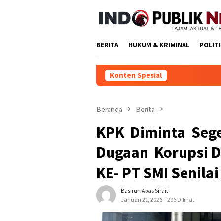
Loncat
ke
konten
BERITA
HUKUM & KRIMINAL
POLIT
Konten Spesial
Yuskandar: Ka
Beranda
Berita
KPK Diminta Sege
Dugaan Korupsi 
KE- PT SMI Senilai
Basirun Abas Sirait
Januari 21, 2026
206 Dilihat