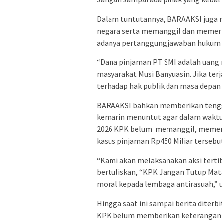
Dalam tuntutannya, BARAAKSI juga 
negara serta memanggil dan memeriks
adanya pertanggungjawaban hukum ya
“Dana pinjaman PT SMI adalah uang 
masyarakat Musi Banyuasin. Jika ter
terhadap hak publik dan masa depan
BARAAKSI bahkan memberikan tengg
kemarin menuntut agar dalam waktu 
2026 KPK belum memanggil, memerik
kasus pinjaman Rp450 Miliar tersebut
“Kami akan melaksanakan aksi terti
bertuliskan, “KPK Jangan Tutup Mata
moral kepada lembaga antirasuah,” u
Hingga saat ini sampai berita diterb
KPK belum memberikan keterangan re