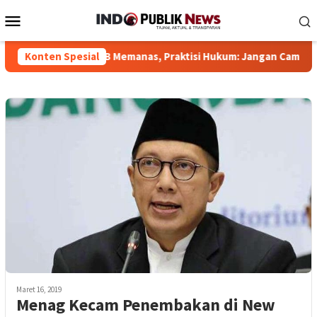
Loncat
Menu
ke
Mobile
konten
Perumda TSB Memanas, Praktisi Hukum: Jangan Campuradukkan D
Konten Spesial
Maret 16, 2019
Menag Kecam Penembakan di New