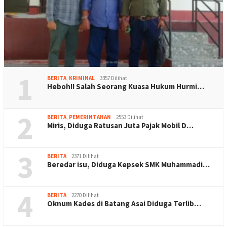
1
BERITA
,
KRIMINAL
3357 Dilihat
Heboh!! Salah Seorang Kuasa Hukum Hurmi…
2
BERITA
,
PEMERINTAHAN
2553 Dilihat
Miris, Diduga Ratusan Juta Pajak Mobil D…
3
BERITA
2371 Dilihat
Beredar isu, Diduga Kepsek SMK Muhammadi…
4
BERITA
2270 Dilihat
Oknum Kades di Batang Asai Diduga Terlib…