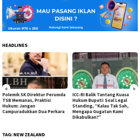
HEADLINES
«
»
ICC-RI Balik Tantang Kuasa
Putusan MA Harus Dihormati,
Hukum Bupati: Soal Legal
Praktisi Hukum: Pemerintah
Standing, “Kalau Tak Sah,
Wajib Tunduk pada Kepastian
Mengapa Gugatan Kami
Hukum
Dikabulkan?”
TAG:
NEW ZEALAND