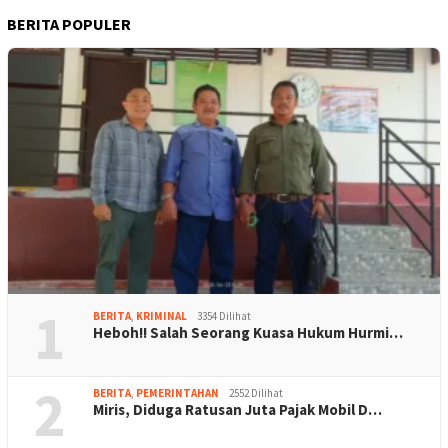
BERITA POPULER
1
BERITA
,
KRIMINAL
3354 Dilihat
Heboh!! Salah Seorang Kuasa Hukum Hurmi…
2
BERITA
,
PEMERINTAHAN
2552 Dilihat
Miris, Diduga Ratusan Juta Pajak Mobil D…