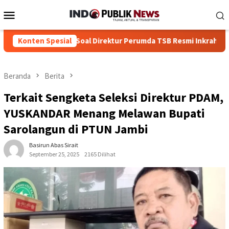
Loncat
Menu
ke
Mobile
konten
angun Soal Direktur Perumda TSB Resmi Inkrah
Konten Spesial
Dua Tersan
Beranda
Berita
Terkait Sengketa Seleksi Direktur PDAM,
YUSKANDAR Menang Melawan Bupati
Sarolangun di PTUN Jambi
Basirun Abas Sirait
September 25, 2025
2165 Dilihat