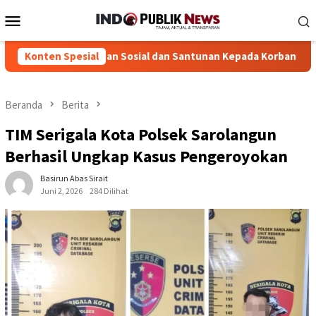
Loncat
Menu
ke
Mobile
konten
antuan Sosial dan Santunan Kepada Korban Kebakaran Rumah di D
Konten Spesial
Beranda
Berita
TIM Serigala Kota Polsek Sarolangun
Berhasil Ungkap Kasus Pengeroyokan
Basirun Abas Sirait
Juni 2, 2026
284 Dilihat