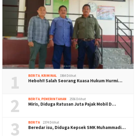
1
BERITA
,
KRIMINAL
3364 Dilihat
Heboh!! Salah Seorang Kuasa Hukum Hurmi…
2
BERITA
,
PEMERINTAHAN
2556 Dilihat
Miris, Diduga Ratusan Juta Pajak Mobil D…
3
BERITA
2374 Dilihat
Beredar isu, Diduga Kepsek SMK Muhammadi…