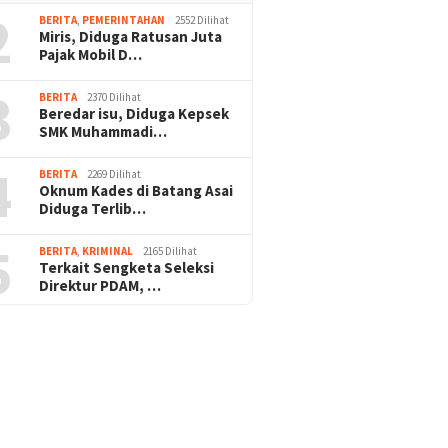
2
BERITA
,
PEMERINTAHAN
2552 Dilihat
Miris, Diduga Ratusan Juta
Pajak Mobil D…
3
BERITA
2370 Dilihat
Beredar isu, Diduga Kepsek
SMK Muhammadi…
4
BERITA
2269 Dilihat
Oknum Kades di Batang Asai
Diduga Terlib…
5
BERITA
,
KRIMINAL
2165 Dilihat
Terkait Sengketa Seleksi
Direktur PDAM, …