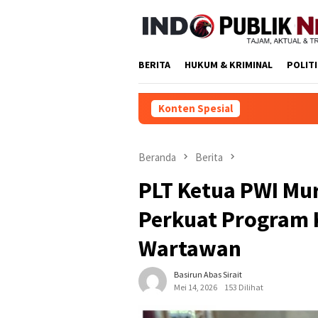
Loncat
ke
konten
BERITA
HUKUM & KRIMINAL
POLIT
Konten Spesial
T
Beranda
Berita
PLT Ketua PWI Mur
Perkuat Program 
Wartawan
Basirun Abas Sirait
Mei 14, 2026
153 Dilihat