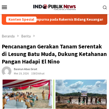
Loncat
Menu
ke
Mobile
konten
 Sempurna pada Rakernis Bidang Keuangan Polda Jambi 2026
Konten Spesial
Beranda
Berita
Pencanangan Gerakan Tanam Serentak
di Lesung Batu Muda, Dukung Ketahanan
Pangan Hadapi El Nino
Basirun Abas Sirait
Mei 19, 2026
158 Dilihat