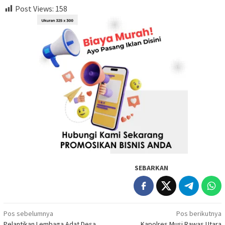
Post Views:
158
SEBARKAN
Navigasi
Pos sebelumnya
Pos berikutnya
Pelantikan Lembaga Adat Desa
Kapolres Musi Rawas Utara