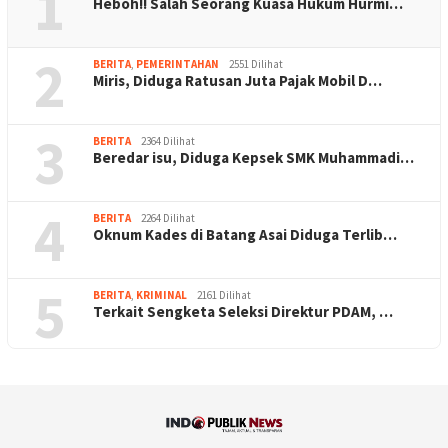
1
Heboh!! Salah Seorang Kuasa Hukum Hurmi…
2
BERITA
,
PEMERINTAHAN
2551 Dilihat
Miris, Diduga Ratusan Juta Pajak Mobil D…
3
BERITA
2364 Dilihat
Beredar isu, Diduga Kepsek SMK Muhammadi…
4
BERITA
2264 Dilihat
Oknum Kades di Batang Asai Diduga Terlib…
5
BERITA
,
KRIMINAL
2161 Dilihat
Terkait Sengketa Seleksi Direktur PDAM, …