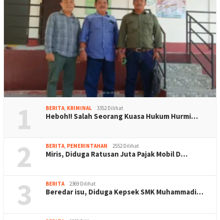
1
BERITA
,
KRIMINAL
3352 Dilihat
Heboh!! Salah Seorang Kuasa Hukum Hurmi…
2
BERITA
,
PEMERINTAHAN
2552 Dilihat
Miris, Diduga Ratusan Juta Pajak Mobil D…
3
BERITA
2369 Dilihat
Beredar isu, Diduga Kepsek SMK Muhammadi…