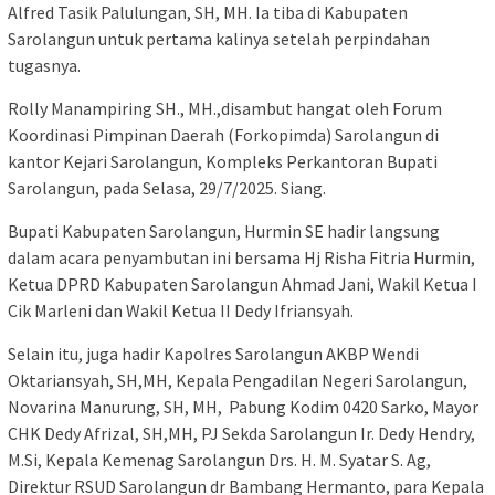
Alfred Tasik Palulungan, SH, MH. Ia tiba di Kabupaten
Sarolangun untuk pertama kalinya setelah perpindahan
tugasnya.
Rolly Manampiring SH., MH.,disambut hangat oleh Forum
Koordinasi Pimpinan Daerah (Forkopimda) Sarolangun di
kantor Kejari Sarolangun, Kompleks Perkantoran Bupati
Sarolangun, pada Selasa, 29/7/2025. Siang.
Bupati Kabupaten Sarolangun, Hurmin SE hadir langsung
dalam acara penyambutan ini bersama Hj Risha Fitria Hurmin,
Ketua DPRD Kabupaten Sarolangun Ahmad Jani, Wakil Ketua I
Cik Marleni dan Wakil Ketua II Dedy Ifriansyah.
Selain itu, juga hadir Kapolres Sarolangun AKBP Wendi
Oktariansyah, SH,MH, Kepala Pengadilan Negeri Sarolangun,
Novarina Manurung, SH, MH, Pabung Kodim 0420 Sarko, Mayor
CHK Dedy Afrizal, SH,MH, PJ Sekda Sarolangun Ir. Dedy Hendry,
M.Si, Kepala Kemenag Sarolangun Drs. H. M. Syatar S. Ag,
Direktur RSUD Sarolangun dr Bambang Hermanto, para Kepala