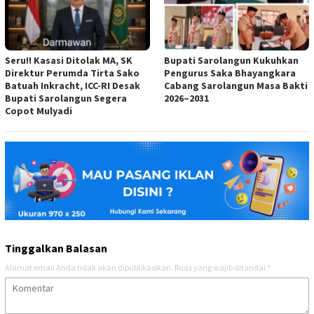
Seru!! Kasasi Ditolak MA, SK
Bupati Sarolangun Kukuhkan
Direktur Perumda Tirta Sako
Pengurus Saka Bhayangkara
Batuah Inkracht, ICC-RI Desak
Cabang Sarolangun Masa Bakti
Bupati Sarolangun Segera
2026–2031
Copot Mulyadi
Tinggalkan Balasan
Alamat email Anda tidak akan dipublikasikan.
Ruas yang wajib ditandai
*