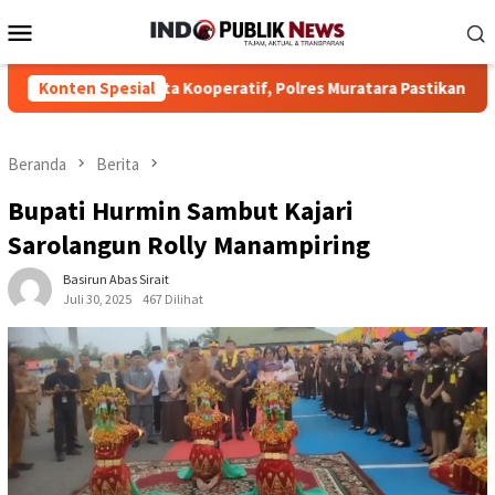
Loncat
Menu
ke
Mobile
konten
iminta Kooperatif, Polres Muratara Pastikan Proses Hukum Tran
Konten Spesial
Beranda
Berita
Bupati Hurmin Sambut Kajari
Sarolangun Rolly Manampiring
Basirun Abas Sirait
Juli 30, 2025
467 Dilihat