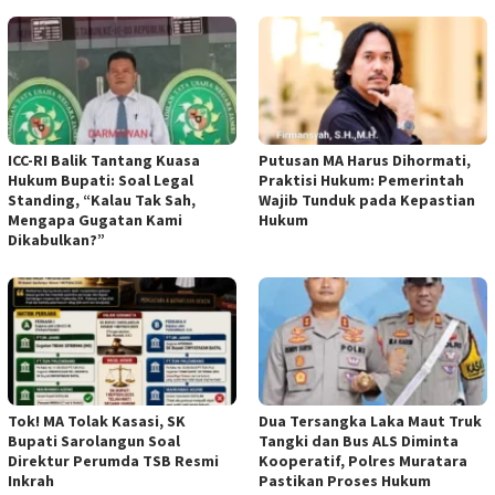
ICC-RI Balik Tantang Kuasa
Putusan MA Harus Dihormati,
Hukum Bupati: Soal Legal
Praktisi Hukum: Pemerintah
Standing, “Kalau Tak Sah,
Wajib Tunduk pada Kepastian
Mengapa Gugatan Kami
Hukum
Dikabulkan?”
Tok! MA Tolak Kasasi, SK
Dua Tersangka Laka Maut Truk
Bupati Sarolangun Soal
Tangki dan Bus ALS Diminta
Direktur Perumda TSB Resmi
Kooperatif, Polres Muratara
Inkrah
Pastikan Proses Hukum