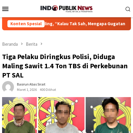
Loncat
Menu
ke
Mobile
konten
egal Standing, “Kalau Tak Sah, Mengapa Gugatan Kami Dikabulkan
Konten Spesial
Beranda
Berita
Tiga Pelaku Diringkus Polisi, Diduga
Maling Sawit 1.4 Ton TBS di Perkebunan
PT SAL
Basirun Abas Sirait
Maret 1, 2026
400 Dilihat