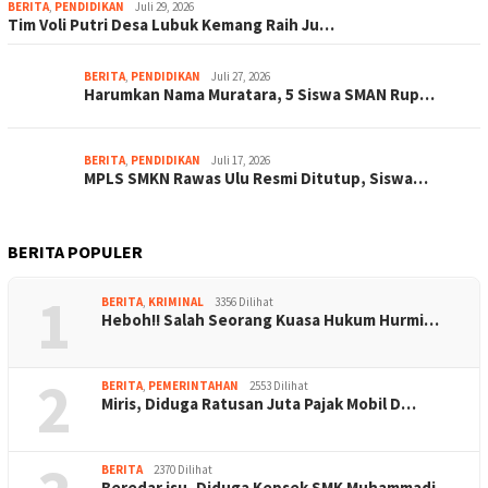
BERITA
,
PENDIDIKAN
Juli 29, 2026
Tim Voli Putri Desa Lubuk Kemang Raih Ju…
BERITA
,
PENDIDIKAN
Juli 27, 2026
Harumkan Nama Muratara, 5 Siswa SMAN Rup…
BERITA
,
PENDIDIKAN
Juli 17, 2026
MPLS SMKN Rawas Ulu Resmi Ditutup, Siswa…
BERITA POPULER
1
BERITA
,
KRIMINAL
3356 Dilihat
Heboh!! Salah Seorang Kuasa Hukum Hurmi…
2
BERITA
,
PEMERINTAHAN
2553 Dilihat
Miris, Diduga Ratusan Juta Pajak Mobil D…
BERITA
2370 Dilihat
Beredar isu, Diduga Kepsek SMK Muhammadi…