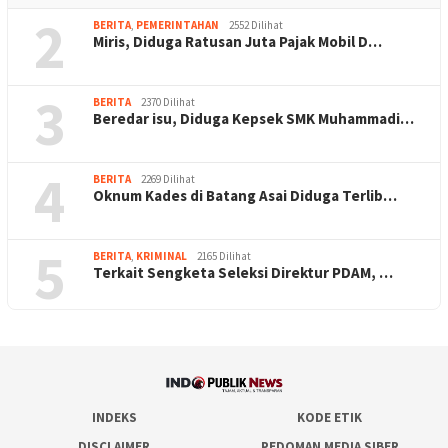
2
BERITA
,
PEMERINTAHAN
2552 Dilihat
Miris, Diduga Ratusan Juta Pajak Mobil D…
3
BERITA
2370 Dilihat
Beredar isu, Diduga Kepsek SMK Muhammadi…
4
BERITA
2269 Dilihat
Oknum Kades di Batang Asai Diduga Terlib…
5
BERITA
,
KRIMINAL
2165 Dilihat
Terkait Sengketa Seleksi Direktur PDAM, …
INDEKS
KODE ETIK
DISCLAIMER
PEDOMAN MEDIA SIBER