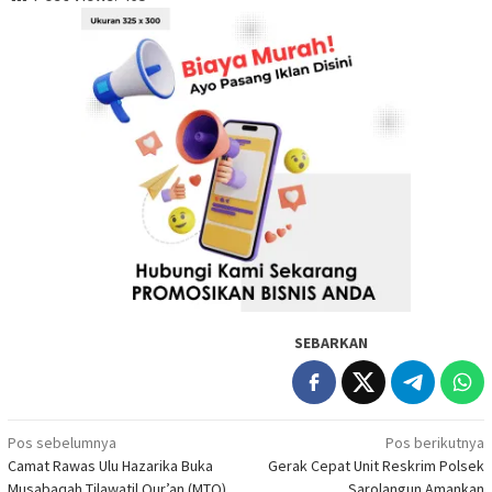
SEBARKAN
Navigasi
Pos sebelumnya
Pos berikutnya
Camat Rawas Ulu Hazarika Buka
Gerak Cepat Unit Reskrim Polsek
pos
Musabaqah Tilawatil Qur’an (MTQ)
Sarolangun Amankan