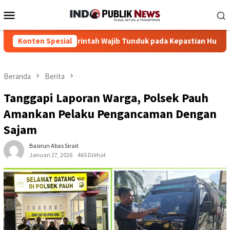
Loncat
Menu
ke
Mobile
konten
kum: Pemerintah Wajib Tunduk pada Kepastian Hukum
Konten Spesial
Tok
Beranda
Berita
Tanggapi Laporan Warga, Polsek Pauh
Amankan Pelaku Pengancaman Dengan
Sajam
Basirun Abas Sirait
Januari 27, 2026
465 Dilihat