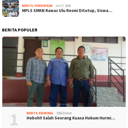
BERITA
,
PENDIDIKAN
Juli 17, 2026
MPLS SMKN Rawas Ulu Resmi Ditutup, Siswa…
BERITA POPULER
1
BERITA
,
KRIMINAL
3356 Dilihat
Heboh!! Salah Seorang Kuasa Hukum Hurmi…