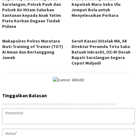
Sarolangun, Polsek Pauh dan
Kapolsek Maro Sebo Ulu
Polsek Air Hitam Salurkan
Jemput Bola untuk
Santunan kepada Anak Yatim
Menyelesaikan Perkara
Piatu Korban Dugaan Tindak
Pidana
Wakapolres Polres Muratara
Seru!! Kasasi Ditolak MA, SK
Ikuti Training of Trainer (TOT)
Direktur Perumda Tirta Sako
AI Aman dan Bertanggung
Batuah Inkracht, ICC-RI Desak
Jawab
Bupati Sarolangun Segera
Copot Mulyadi
Tinggalkan Balasan
Alamat email Anda tidak akan dipublikasikan.
Ruas yang wajib ditandai
*