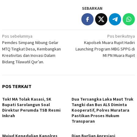
SEBARKAN
Navigasi
Pos sebelumnya
Pos berikutnya
Pemdes Simpang Nibung Gelar
Kapolsek Muara Rupit Hadiri
pos
MTQ Tingkat Desa, Kembangkan
Launching Program MBG SPPG di
Kreativitas dan Inovasi Dalam
MI PN Muara Rupit
Bidang Tilawatil Qur’an.
POS TERKAIT
Tok! MA Tolak Kasasi, SK
Dua Tersangka Laka Maut Truk
Bupati Sarolangun Soal
Tangki dan Bus ALS Diminta
Direktur Perumda TSB Resmi
Kooperatif, Polres Muratara
Inkrah
Pastikan Proses Hukum
Transparan
Wujud Kepedulian Kapolres
Dian Burlian Apresiasi