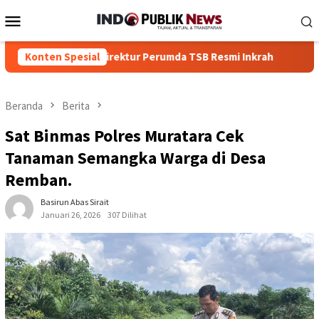
Loncat
Menu
ke
Mobile
konten
rolangun Soal Direktur Perumda TSB Resmi Inkrah
Konten Spesial
Dua Ter
Beranda
Berita
Sat Binmas Polres Muratara Cek
Tanaman Semangka Warga di Desa
Remban.
Basirun Abas Sirait
Januari 26, 2026
307 Dilihat