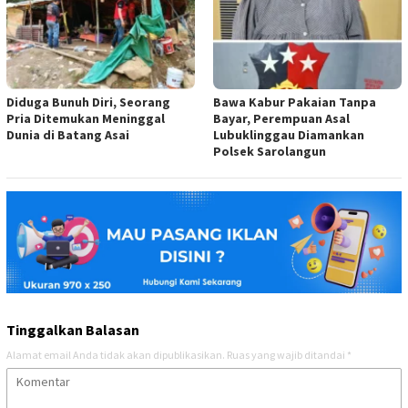
Diduga Bunuh Diri, Seorang
Bawa Kabur Pakaian Tanpa
Pria Ditemukan Meninggal
Bayar, Perempuan Asal
Dunia di Batang Asai
Lubuklinggau Diamankan
Polsek Sarolangun
Tinggalkan Balasan
Alamat email Anda tidak akan dipublikasikan.
Ruas yang wajib ditandai
*