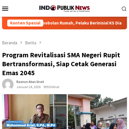
Loncat
Menu
ke
Mobile
konten
 Pembobolan Rumah, Pelaku Berinisial KS Diamankan
Konten Spesial
Kap
Beranda
Berita
Program Revitalisasi SMA Negeri Rupit
Bertransformasi, Siap Cetak Generasi
Emas 2045
Basirun Abas Sirait
Januari 24, 2026
909 Dilihat