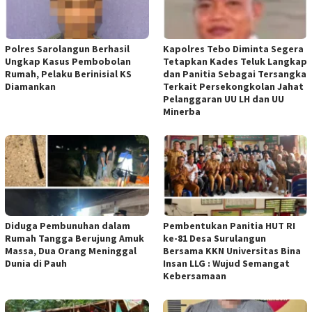
Polres Sarolangun Berhasil
Kapolres Tebo Diminta Segera
Ungkap Kasus Pembobolan
Tetapkan Kades Teluk Langkap
Rumah, Pelaku Berinisial KS
dan Panitia Sebagai Tersangka
Diamankan
Terkait Persekongkolan Jahat
Pelanggaran UU LH dan UU
Minerba
Diduga Pembunuhan dalam
Pembentukan Panitia HUT RI
Rumah Tangga Berujung Amuk
ke-81 Desa Surulangun
Massa, Dua Orang Meninggal
Bersama KKN Universitas Bina
Dunia di Pauh
Insan LLG : Wujud Semangat
Kebersamaan