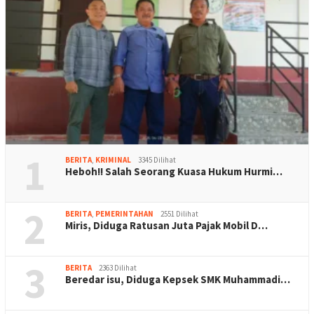
1
BERITA
,
KRIMINAL
3345 Dilihat
Heboh!! Salah Seorang Kuasa Hukum Hurmi…
2
BERITA
,
PEMERINTAHAN
2551 Dilihat
Miris, Diduga Ratusan Juta Pajak Mobil D…
3
BERITA
2363 Dilihat
Beredar isu, Diduga Kepsek SMK Muhammadi…