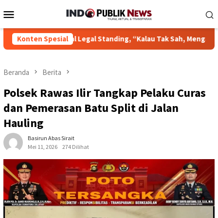
Loncat
Menu
ke
Mobile
konten
: Soal Legal Standing, “Kalau Tak Sah, Mengapa Gugatan Kami Di
Konten Spesial
Beranda
Berita
Polsek Rawas Ilir Tangkap Pelaku Curas
dan Pemerasan Batu Split di Jalan
Hauling
Basirun Abas Sirait
Mei 11, 2026
274 Dilihat