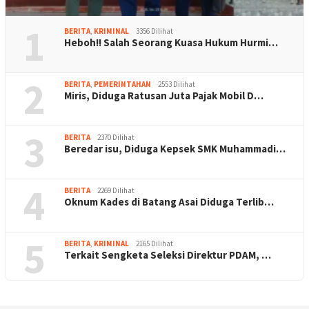
1
BERITA
,
KRIMINAL
3356 Dilihat
Heboh!! Salah Seorang Kuasa Hukum Hurmi…
2
BERITA
,
PEMERINTAHAN
2553 Dilihat
Miris, Diduga Ratusan Juta Pajak Mobil D…
3
BERITA
2370 Dilihat
Beredar isu, Diduga Kepsek SMK Muhammadi…
4
BERITA
2269 Dilihat
Oknum Kades di Batang Asai Diduga Terlib…
5
BERITA
,
KRIMINAL
2165 Dilihat
Terkait Sengketa Seleksi Direktur PDAM, …