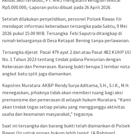
Akibat aksi tersebut, PT. MMJ mengalami kerugian sekitar
Rp5.000.000,-Laporan polisi dibuat pada 26 April 2026.
Setelah dilakukan penyelidikan, personel Polsek Rawas Ilir
mendapat informasi keberadaan tersangka pada Sabtu, 9 Mei
2026 pukul 15.00 WIB. Tersangka Febi Saputra ditangkap di
rumah keluarganya di Desa Ketapat Bening tanpa perlawanan.
Tersangka dijerat Pasal 479 ayat 2 dan atau Pasal 482 KUHP UU
No. 1 Tahun 2023 tentang tindak pidana Pencurian dengan
Kekerasan dan Pemerasan. Barang bukti berupa 1 lembar nota
angkut batu split juga diamankan.
Kapolres Muratara AKBP Rendy Surya Aditama, S.H., S.I.K., M.H.
menegaskan, pihaknya tidak akan memberi ruang bagi aksi
premanisme dan pemerasan di wilayah hukum Muratara. “Kami
akan tindak tegas setiap pelaku yang mengganggu aktivitas
usaha dan keamanan masyarakat,” tegasnya.
Saat ini tersangka dan barang bukti telah diamankan di Polsek
Rawas Ilir untuk proses hukum lebih lanjut. (A.Rahman).