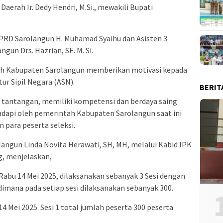
 Daerah Ir. Dedy Hendri, M.Si., mewakili Bupati
 DPRD Sarolangun H. Muhamad Syaihu dan Asisten 3
gun Drs. Hazrian, SE. M. Si.
rah Kabupaten Sarolangun memberikan motivasi kepada
ur Sipil Negara (ASN).
BERIT
antangan, memiliki kompetensi dan berdaya saing
dapi oleh pemerintah Kabupaten Sarolangun saat ini
n para peserta seleksi.
angun Linda Novita Herawati, SH, MH, melalui Kabid IPK
ng, menjelaskan,
Rabu 14 Mei 2025, dilaksanakan sebanyak 3 Sesi dengan
dimana pada setiap sesi dilaksanakan sebanyak 300.
4 Mei 2025. Sesi 1 total jumlah peserta 300 peserta