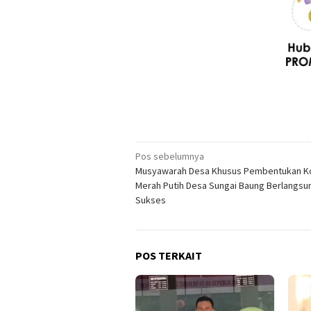
Navigasi
Pos sebelumnya
Musyawarah Desa Khusus Pembentukan K
pos
Merah Putih Desa Sungai Baung Berlangsu
Sukses
POS TERKAIT