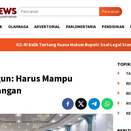
Pencarian
IK
OLAHRAGA
ADVERTORIAL
PARLEMENTARIA
PENDIDIKAN
antang Kuasa Hukum Bupati: Soal Legal Standing, “Kalau Tak Sah
TOPIK
TA
gun: Harus Mampu
BE
angan
BE
NI
NE
BERIT