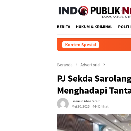
Loncat
ke
konten
BERITA
HUKUM & KRIMINAL
POLIT
Konten Spesial
ICC-RI Balik T
Beranda
Advertorial
PJ Sekda Sarolan
Menghadapi Tant
Basirun Abas Sirait
Mei 20, 2025
444 Dilihat