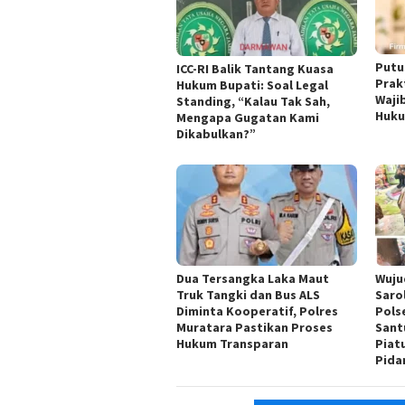
Putu
ICC-RI Balik Tantang Kuasa
Prak
Hukum Bupati: Soal Legal
Waji
Standing, “Kalau Tak Sah,
Huk
Mengapa Gugatan Kami
Dikabulkan?”
Dua Tersangka Laka Maut
Wuju
Truk Tangki dan Bus ALS
Saro
Diminta Kooperatif, Polres
Pols
Muratara Pastikan Proses
Sant
Hukum Transparan
Piat
Pida