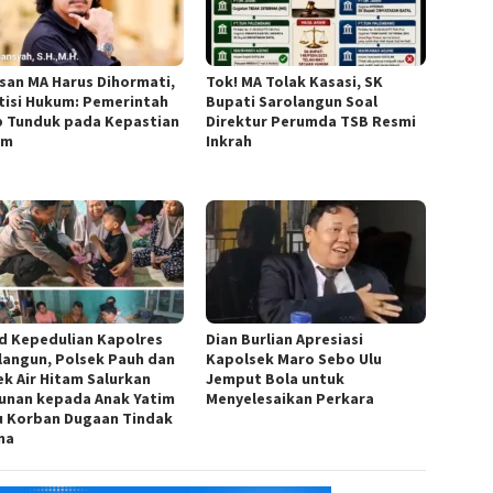
san MA Harus Dihormati,
Tok! MA Tolak Kasasi, SK
tisi Hukum: Pemerintah
Bupati Sarolangun Soal
b Tunduk pada Kepastian
Direktur Perumda TSB Resmi
um
Inkrah
d Kepedulian Kapolres
Dian Burlian Apresiasi
langun, Polsek Pauh dan
Kapolsek Maro Sebo Ulu
ek Air Hitam Salurkan
Jemput Bola untuk
unan kepada Anak Yatim
Menyelesaikan Perkara
u Korban Dugaan Tindak
na