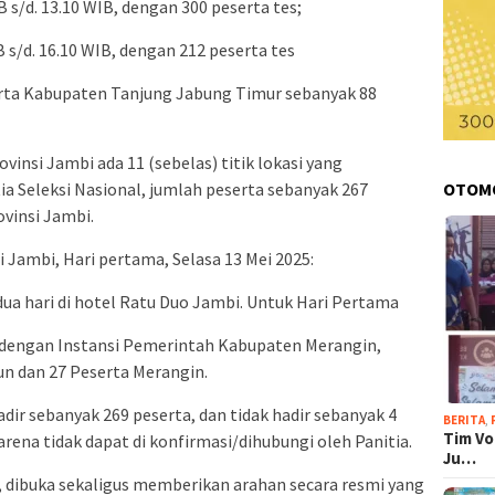
WIB s/d. 13.10 WIB, dengan 300 peserta tes;
WIB s/d. 16.10 WIB, dengan 212 peserta tes
rta Kabupaten Tanjung Jabung Timur sebanyak 88
ovinsi Jambi ada 11 (sebelas) titik lokasi yang
OTOM
ia Seleksi Nasional, jumlah peserta sebanyak 267
rovinsi Jambi.
i Jambi, Hari pertama, Selasa 13 Mei 2025:
ua hari di hotel Ratu Duo Jambi. Untuk Hari Pertama
a dengan Instansi Pemerintah Kabupaten Merangin,
un dan 27 Peserta Merangin.
adir sebanyak 269 peserta, dan tidak hadir sebanyak 4
BERITA
,
Tim Vo
rena tidak dapat di konfirmasi/dihubungi oleh Panitia.
Ju…
i, dibuka sekaligus memberikan arahan secara resmi yang