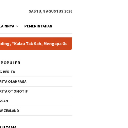
SABTU, 8 AGUSTUS 2026
LAINNYA
PEMERINTAHAN
, Mengapa Gugatan Kami Dikabulkan?”
Putusan MA Harus D
 POPULER
G BERITA
RITA OLAHRAGA
RITA OTOMOTIF
SSAN
W ZEALAND
A UTAMA