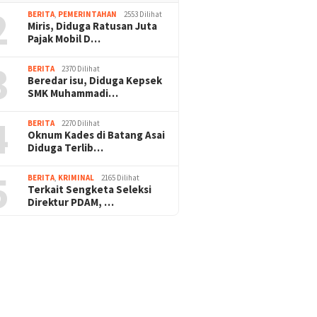
2
BERITA
,
PEMERINTAHAN
2553 Dilihat
Miris, Diduga Ratusan Juta
Pajak Mobil D…
3
BERITA
2370 Dilihat
Beredar isu, Diduga Kepsek
SMK Muhammadi…
4
BERITA
2270 Dilihat
Oknum Kades di Batang Asai
Diduga Terlib…
5
BERITA
,
KRIMINAL
2165 Dilihat
Terkait Sengketa Seleksi
Direktur PDAM, …