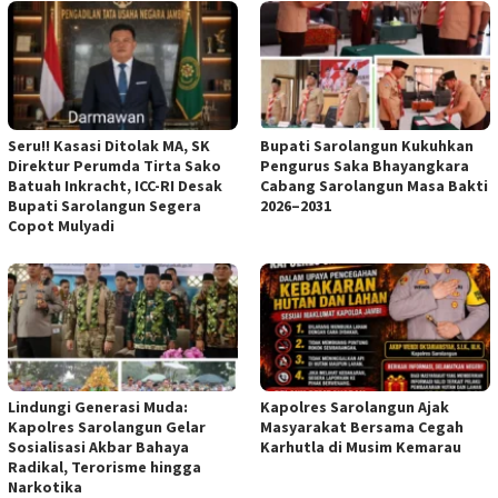
Seru!! Kasasi Ditolak MA, SK
Bupati Sarolangun Kukuhkan
Direktur Perumda Tirta Sako
Pengurus Saka Bhayangkara
Batuah Inkracht, ICC-RI Desak
Cabang Sarolangun Masa Bakti
Bupati Sarolangun Segera
2026–2031
Copot Mulyadi
Lindungi Generasi Muda:
Kapolres Sarolangun Ajak
Kapolres Sarolangun Gelar
Masyarakat Bersama Cegah
Sosialisasi Akbar Bahaya
Karhutla di Musim Kemarau
Radikal, Terorisme hingga
Narkotika