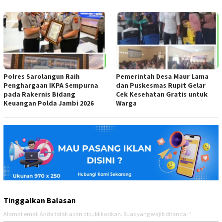
Polres Sarolangun Raih
Pemerintah Desa Maur Lama
Penghargaan IKPA Sempurna
dan Puskesmas Rupit Gelar
pada Rakernis Bidang
Cek Kesehatan Gratis untuk
Keuangan Polda Jambi 2026
Warga
Tinggalkan Balasan
Alamat email Anda tidak akan dipublikasikan.
Ruas yang wajib ditandai
*