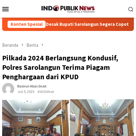
Loncat
Menu
ke
Mobile
konten
, ICC-RI Desak Bupati Sarolangun Segera Copot Mulyadi
Konten Spesial
Bu
Beranda
Berita
Pilkada 2024 Berlangsung Kondusif,
Polres Sarolangun Terima Piagam
Penghargaan dari KPUD
Basirun Abas Sirait
Juli 5, 2025
416 Dilihat