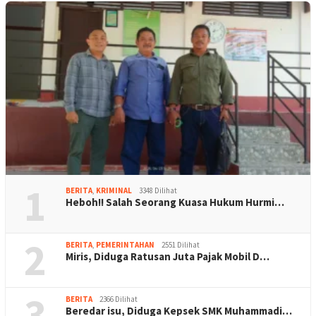
1
BERITA
,
KRIMINAL
3348 Dilihat
Heboh!! Salah Seorang Kuasa Hukum Hurmi…
2
BERITA
,
PEMERINTAHAN
2551 Dilihat
Miris, Diduga Ratusan Juta Pajak Mobil D…
3
BERITA
2366 Dilihat
Beredar isu, Diduga Kepsek SMK Muhammadi…