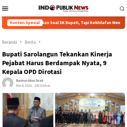
Loncat
Menu
ke
Mobile
konten
n Bukan Soal SK Bupati, Tapi Kekhilafan Memaknai Asas Erga Omn
Konten Spesial
Beranda
Berita
Bupati Sarolangun Tekankan Kinerja
Pejabat Harus Berdampak Nyata, 9
Kepala OPD Dirotasi
Basirun Abas Sirait
Mei 8, 2026
282 Dilihat