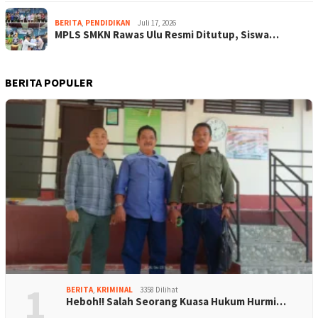
BERITA
,
PENDIDIKAN
Juli 17, 2026
MPLS SMKN Rawas Ulu Resmi Ditutup, Siswa…
BERITA POPULER
1
BERITA
,
KRIMINAL
3358 Dilihat
Heboh!! Salah Seorang Kuasa Hukum Hurmi…