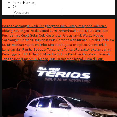
Pemerintahan
Konten Spesial
Polres Sarolangun Raih Penghargaan IKPA Sempurna pada Rakernis
Bidang Keuangan Polda Jambi 2026
Pemerintah Desa Maur Lama dan
Puskesmas Rupit Gelar Cek Kesehatan Gratis untuk Warga
Polres
Sarolangun Berhasil Ungkap Kasus Pembobolan Rumah, Pelaku Berinisial
KS Diamankan
Kapolres Tebo Diminta Segera Tetapkan Kades Teluk
Langkap dan Panitia Sebagai Tersangka Terkait Persekongkolan Jahat
Pelanggaran UU LH dan UU Minerba
Diduga Pembunuhan dalam Rumah
Tangga Berujung Amuk Massa, Dua Orang Meninggal Dunia di Pauh