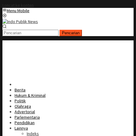
Loncat ke konten
Menu Mobile
Pencarian
Berita
Hukum & Kriminal
Politik
Olahraga
Advertorial
Parlementaria
Pendidikan
Lainnya
Indeks