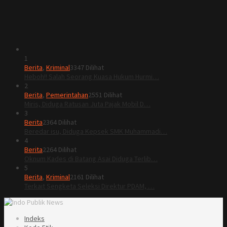
1
Berita
,
Kriminal
3347 Dilihat
Heboh!! Salah Seorang Kuasa Hukum Hurmi…
2
Berita
,
Pemerintahan
2551 Dilihat
Miris, Diduga Ratusan Juta Pajak Mobil D…
3
Berita
2364 Dilihat
Beredar isu, Diduga Kepsek SMK Muhammadi…
4
Berita
2264 Dilihat
Oknum Kades di Batang Asai Diduga Terlib…
5
Berita
,
Kriminal
2161 Dilihat
Terkait Sengketa Seleksi Direktur PDAM, …
Indeks