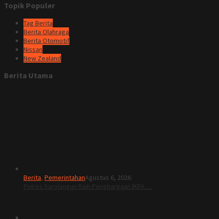
Topik Populer
Tag Berita
Berita Olahraga
Berita Otomotif
Nissan
New Zealand
Berita Utama
Berita
,
Pemerintahan
Agustus 6, 2026
Polres Sarolangun Raih Penghargaan IKPA …