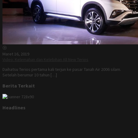
Maret 16, 2019
Video: Kelemahan dan Kelebihan All New Terios
Daihatsu Terios pertama kali terjun ke pasar Tanah Air 2006 silam.
Setelah berumur 10 tahun […]
Berita Terkait
Headlines